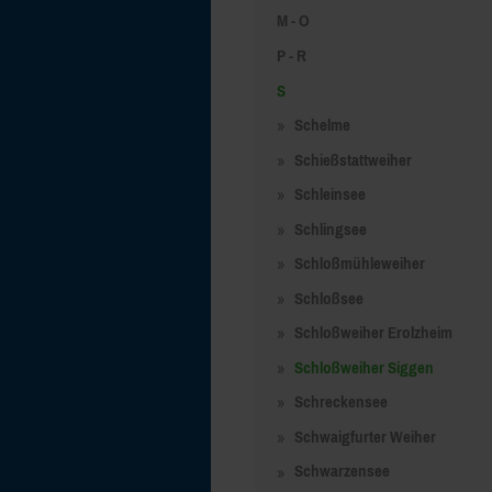
M - O
P - R
S
Schelme
Schießstattweiher
Schleinsee
Schlingsee
Schloßmühleweiher
Schloßsee
Schloßweiher Erolzheim
Schloßweiher Siggen
Schreckensee
Schwaigfurter Weiher
Schwarzensee