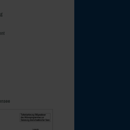
rg
hnt
ensee