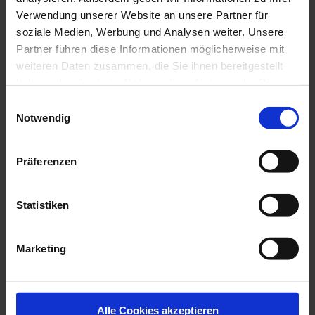
Verwendung unserer Website an unsere Partner für
soziale Medien, Werbung und Analysen weiter. Unsere
Partner führen diese Informationen möglicherweise mit
weiteren Daten zusammen, die Sie ihnen bereitgestellt
haben oder die sie im Rahmen Ihrer Nutzung der Dienste
gesammelt haben.
Einwilligungsauswahl
Hier finden Sie uns:
Notwendig
Landratsamt Ravensburg
Bau- und Umweltamt
Präferenzen
Frauenstraße 4
88212 Ravensburg
Telefon: +49 751 85 4290
Statistiken
i
nfo@seenprogramm.de
Marketing
Alle Cookies akzeptieren