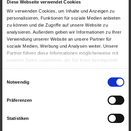
Diese Webseite verwendet Cookies
Wir verwenden Cookies, um Inhalte und Anzeigen zu
personalisieren, Funktionen für soziale Medien anbieten
zu können und die Zugriffe auf unsere Website zu
analysieren. Außerdem geben wir Informationen zu Ihrer
Verwendung unserer Website an unsere Partner für
Flächen zur Extensivierung im Einzugsgebiet Muttelsee
soziale Medien, Werbung und Analysen weiter. Unsere
Limnologie
Partner führen diese Informationen möglicherweise mit
weiteren Daten zusammen, die Sie ihnen bereitgestellt
haben oder die sie im Rahmen Ihrer Nutzung der Dienste
Phosphorwerte
gesammelt haben.
Einwilligungsauswahl
Notwendig
Präferenzen
Statistiken