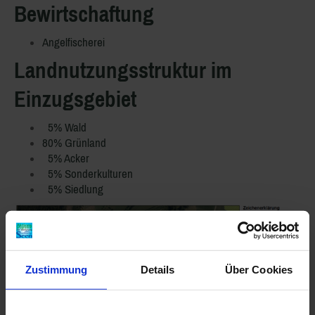
Bewirtschaftung
Angelfischerei
Landnutzungsstruktur im
Einzugsgebiet
5% Wald
80% Grünland
5% Acker
5% Sonderkulturen
5% Siedlung
Zustimmung
Details
Über Cookies