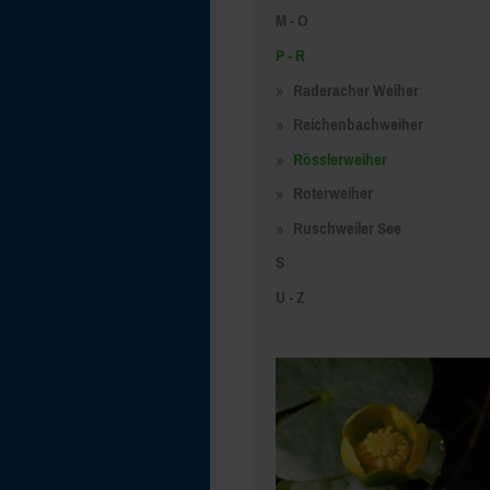
M - O
P - R
Raderacher Weiher
Reichenbachweiher
Rösslerweiher
Roterweiher
Ruschweiler See
S
U - Z