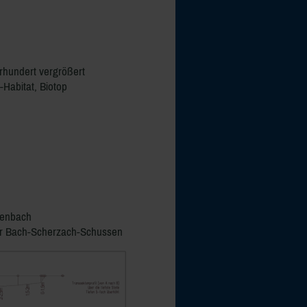
hrhundert vergrößert
-Habitat,
Biotop
benbach
ler Bach-Scherzach-Schussen