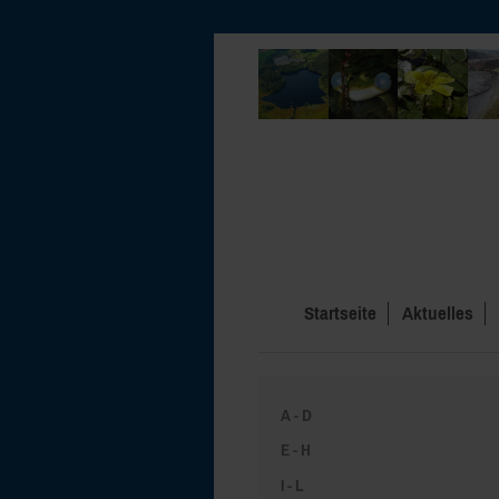
Startseite
Aktuelles
A - D
E - H
I - L