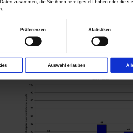
 Daten zusammen, die Sie ihnen bereitgestellt haben oder die s
n.
Präferenzen
Statistiken
Flächen zur Extensivierung im Einzugsgebiet Rösslerweiher
Limnologie
Phosphorwerte
ies
Auswahl erlauben
All