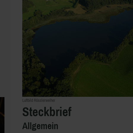
Luftbild Rösslerweiher
Steckbrief
Allgemein