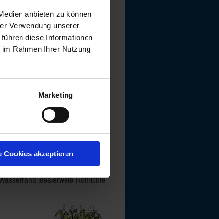
 Medien anbieten zu können
hrer Verwendung unserer
 führen diese Informationen
ie im Rahmen Ihrer Nutzung
Marketing
e Cookies akzeptieren
m Wasserrand
idealerweie
Röhrichte