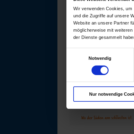
Wir verwenden Cookies, um I
und die Zugriffe auf unsere 
Hier finden Sie uns:
Website an unsere Partner fü
Landratsamt Ravensburg
möglicherweise mit weiteren
Bau- und Umweltamt
der Dienste gesammelt habe
Frauenstraße 4
88212 Ravensburg
Einwilligungsauswahl
Telefon: +49 751 85 4290
Notwendig
i
nfo@seenprogramm.de
Nur notwendige Cook