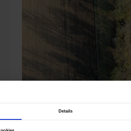
Gewässerrandstreifen im Zulauf Alter Weiher
Gewässerrandstreifen erfüllen wichtige Funktionen im Natu
Lebensraum für Tiere und Pflanzen,
Vernetzung vomn Lebensräume,
Details
Verbesserung des Mikroklimas,
Verhinderung der Kolmation der Gewässersohle,
Pufferstreifen zum Schutz vor Stoffeinträgen.
Cookies