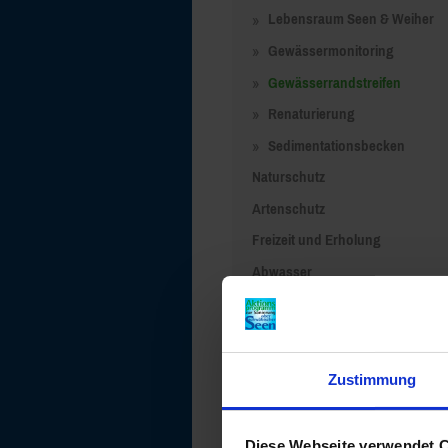
Lebensraum Seen & Weiher
Gewässermonitoring
Gewässerrandstreifen
Renaturierung
Sedimentationsbecken
Naturschutz
Artenschutz
Freizeit und Erholung
Abwasser
Zustimmung
Diese Webseite verwendet 