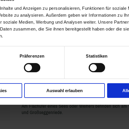
Gewässerrandstreifen entlang eines Fließgewässers.
nhalte und Anzeigen zu personalisieren, Funktionen für soziale
Website zu analysieren. Außerdem geben wir Informationen zu I
r soziale Medien, Werbung und Analysen weiter. Unsere Partner
 Daten zusammen, die Sie ihnen bereitgestellt haben oder die s
n.
Präferenzen
Statistiken
ies
Auswahl erlauben
All
Quelle: LUBW & WBW
Am Flachufer eines Sees oder Weihers befinden sich a
und Großseggenriede.